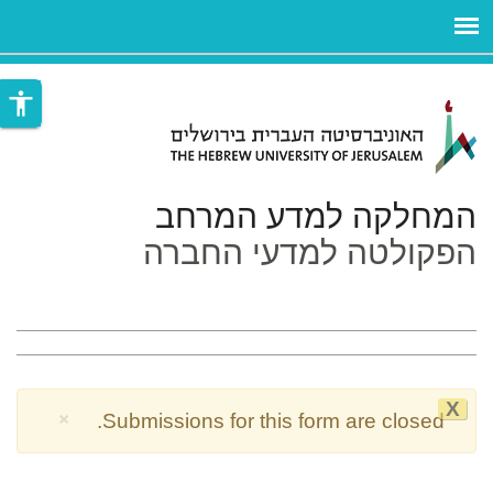
ניגודיות
ילוג לתוכן העיקרי
צבעים
accessibility
גבוהה
המחלקה למדע המרחב
הפקולטה למדעי החברה
X
×
הודעת
Submissions for this form are closed.
אזהרה