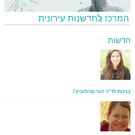
הקליניקה האורבנית
המרכז לחדשנות עירונית
Smart Cities and Urban
המכון ללימודים עירונים ואזורים
•
•
•
•
•
•
•
Informatics
חדשות
ברכות לד"ר הגר סרולוביץ'!